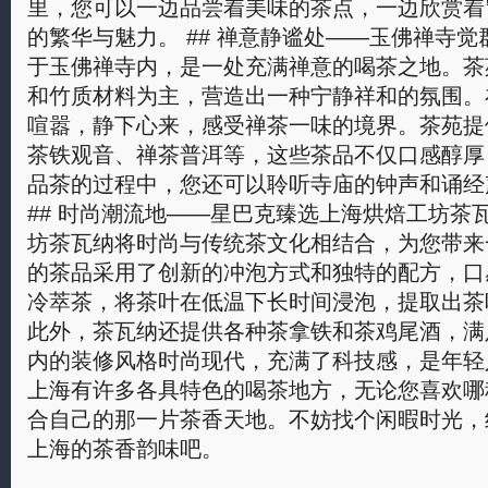
里，您可以一边品尝着美味的茶点，一边欣赏着
的繁华与魅力。 ## 禅意静谧处——玉佛禅寺觉
于玉佛禅寺内，是一处充满禅意的喝茶之地。茶
和竹质材料为主，营造出一种宁静祥和的氛围。
喧嚣，静下心来，感受禅茶一味的境界。茶苑提
茶铁观音、禅茶普洱等，这些茶品不仅口感醇厚
品茶的过程中，您还可以聆听寺庙的钟声和诵经
## 时尚潮流地——星巴克臻选上海烘焙工坊茶
坊茶瓦纳将时尚与传统茶文化相结合，为您带来
的茶品采用了创新的冲泡方式和独特的配方，口
冷萃茶，将茶叶在低温下长时间浸泡，提取出茶
此外，茶瓦纳还提供各种茶拿铁和茶鸡尾酒，满
内的装修风格时尚现代，充满了科技感，是年轻
上海有许多各具特色的喝茶地方，无论您喜欢哪
合自己的那一片茶香天地。不妨找个闲暇时光，
上海的茶香韵味吧。